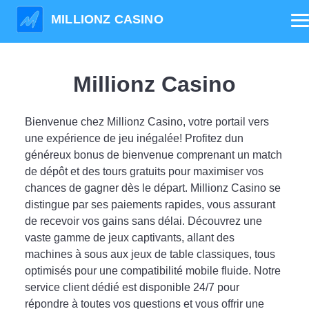
MILLIONZ CASINO
Millionz Casino
Bienvenue chez Millionz Casino, votre portail vers
une expérience de jeu inégalée! Profitez dun
généreux bonus de bienvenue comprenant un match
de dépôt et des tours gratuits pour maximiser vos
chances de gagner dès le départ. Millionz Casino se
distingue par ses paiements rapides, vous assurant
de recevoir vos gains sans délai. Découvrez une
vaste gamme de jeux captivants, allant des
machines à sous aux jeux de table classiques, tous
optimisés pour une compatibilité mobile fluide. Notre
service client dédié est disponible 24/7 pour
répondre à toutes vos questions et vous offrir une