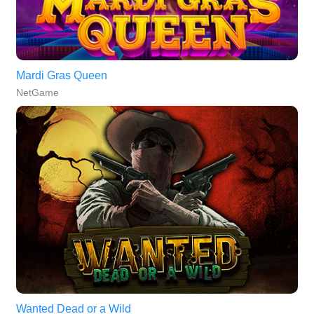
Mardi Gras Queen
NetGame
Wanted Dead or a Wild