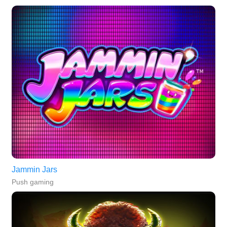
Jammin Jars
Push gaming