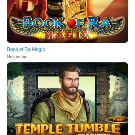
Book of Ra Magic
Novomatic