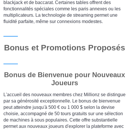
blackjack et de baccarat. Certaines tables offrent des
fonctionnalités spéciales comme les paris annexes ou les
multiplicateurs. La technologie de streaming permet une
Big Bass Mission Fishin'
Meteoroid Deluxe
fluidité parfaite, même sur connexions modestes.
Cash or Crash
PragmaticPlay
Spinmatic
VivoGaming
Bonus et Promotions Proposés
Bonus de Bienvenue pour Nouveaux
Joueurs
L'accueil des nouveaux membres chez Millionz se distingue
par sa générosité exceptionnelle. Le bonus de bienvenue
Valley of the Gods 2
peut atteindre jusqu'à 500 € ou 1 000 $ selon la devise
Pilot Coin
Yggdrasil
Baccarat
choisie, accompagné de 50 tours gratuits sur une sélection
Gamzix
de machines à sous populaires. Cette offre substantielle
Evolution
permet aux nouveaux joueurs d'explorer la plateforme avec