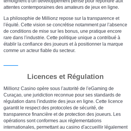
témoignent d'un développement pensé pour répondre aux
attentes contemporaines des amateurs de jeux en ligne.
La philosophie de Millionz repose sur la transparence et
l'équité. Cette vision se concrétise notamment par l'absence
de conditions de mise sur les bonus, une pratique encore
rare dans l'industrie. Cette politique unique a contribué à
établir la confiance des joueurs et à positionner la marque
comme un acteur fiable du secteur.
Super Twins
Hacksaw
Crazy Pachinko
Plinko 2
Evolution
Licences et Régulation
BGaming
Millionz Casino opère sous l'autorité de l'eGaming de
Curaçao, une juridiction reconnue pour ses standards de
régulation dans l'industrie des jeux en ligne. Cette licence
garantit le respect des protocoles de sécurité, de
transparence financière et de protection des joueurs. Les
opérations sont conformes aux réglementations
internationales, permettant au casino d'accueillir légalement