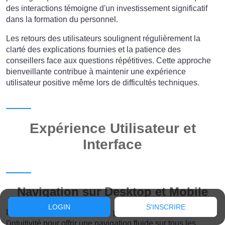
des interactions témoigne d'un investissement significatif
dans la formation du personnel.
Les retours des utilisateurs soulignent régulièrement la
clarté des explications fournies et la patience des
conseillers face aux questions répétitives. Cette approche
bienveillante contribue à maintenir une expérience
utilisateur positive même lors de difficultés techniques.
Expérience Utilisateur et
Interface
Navigation sur Desktop et Mobile
LOGIN
S'INSCRIRE
L'interface de Millionz Casino privilégie l'ergonomie et
l'intuitivité pour offrir une navigation fluide sur tous les