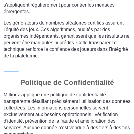
s'appliquent régulièrement pour contrer les menaces
émergentes.
Les générateurs de nombres aléatoires certifiés assurent
l'équité des jeux. Ces algorithmes, audités par des
organismes indépendants, garantissent que les résultats ne
peuvent être manipulés ni prédits. Cette transparence
technique renforce la confiance des joueurs dans l'intégrité
de la plateforme.
Politique de Confidentialité
Millionz applique une politique de confidentialité
transparente détaillant précisément l'utilisation des données
collectées. Les informations personnelles servent
exclusivement aux besoins opérationnels : vérification
d'identité, prévention de la fraude et amélioration des
services. Aucune donnée n'est vendue à des tiers à des fins