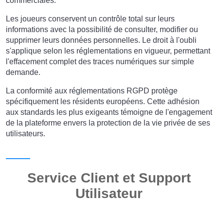
commerciales.
Les joueurs conservent un contrôle total sur leurs
informations avec la possibilité de consulter, modifier ou
supprimer leurs données personnelles. Le droit à l'oubli
s'applique selon les réglementations en vigueur, permettant
l'effacement complet des traces numériques sur simple
demande.
La conformité aux réglementations RGPD protège
spécifiquement les résidents européens. Cette adhésion
aux standards les plus exigeants témoigne de l'engagement
de la plateforme envers la protection de la vie privée de ses
utilisateurs.
Service Client et Support
Utilisateur