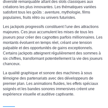
diversité remarquable allant des slots classiques aux
créations les plus innovantes. Les thématiques variées
satisfont tous les goûts : aventure, mythologie, films
populaires, fruits rétro ou univers futuristes.
Les jackpots progressifs constituent l'une des attractions
majeures. Ces jeux accumulent les mises de tous les
joueurs pour créer des cagnottes parfois millionnaires. Les
montants évoluent en temps réel, créant une tension
Ze Zeus
palpable et des opportunités de gains exceptionnels.
Certains jackpots atteignent régulièrement des sommes à
Hacksaw
Pilot
Lightning Ball
six chiffres, transformant potentiellement la vie des joueurs
Gamzix
Evolution
chanceux.
La qualité graphique et sonore des machines à sous
témoigne des partenariats avec des développeurs de
premier plan. Les animations fluides, les effets spéciaux
soignés et les bandes sonores immersives créent une
expérience visuelle et auditive captivante.