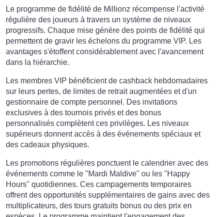
Le programme de fidélité de Millionz récompense l'activité
régulière des joueurs à travers un système de niveaux
progressifs. Chaque mise génère des points de fidélité qui
Wolf Gold Ultimate
permettent de gravir les échelons du programme VIP. Les
Roulette Ruby
PragmaticPlay
avantages s'étoffent considérablement avec l'avancement
Pragmatic Live
dans la hiérarchie.
Les membres VIP bénéficient de cashback hebdomadaires
sur leurs pertes, de limites de retrait augmentées et d'un
gestionnaire de compte personnel. Des invitations
exclusives à des tournois privés et des bonus
personnalisés complètent ces privilèges. Les niveaux
supérieurs donnent accès à des événements spéciaux et
des cadeaux physiques.
Les promotions régulières ponctuent le calendrier avec des
événements comme le "Mardi Maldive" ou les "Happy
Bonanza Billion
Hours" quotidiennes. Ces campagements temporaires
BGaming
Speed Auto Roulette
offrent des opportunités supplémentaires de gains avec des
Evolution
multiplicateurs, des tours gratuits bonus ou des prix en
espèces. Le programme maintient l'engagement des