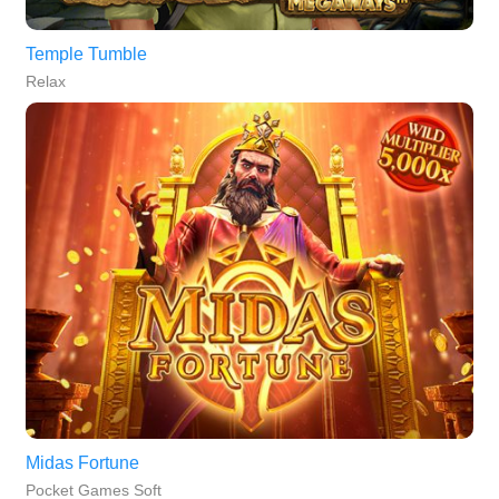
Temple Tumble
Relax
Midas Fortune
Pocket Games Soft