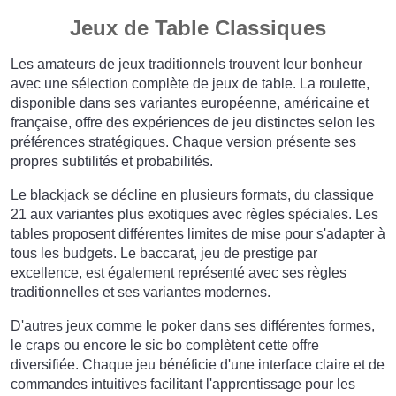
Jeux de Table Classiques
Angel vs Sinner
Les amateurs de jeux traditionnels trouvent leur bonheur
PragmaticPlay
Cricket Crash
VIP Roulette - The Club
avec une sélection complète de jeux de table. La roulette,
Onlyplay
Pragmatic Live
disponible dans ses variantes européenne, américaine et
française, offre des expériences de jeu distinctes selon les
préférences stratégiques. Chaque version présente ses
propres subtilités et probabilités.
Le blackjack se décline en plusieurs formats, du classique
21 aux variantes plus exotiques avec règles spéciales. Les
tables proposent différentes limites de mise pour s'adapter à
tous les budgets. Le baccarat, jeu de prestige par
excellence, est également représenté avec ses règles
traditionnelles et ses variantes modernes.
Thor Power Link: RUNNING
D'autres jeux comme le poker dans ses différentes formes,
Zeppelin
Fugaso Gaming
French Roulette Gold
le craps ou encore le sic bo complètent cette offre
Bet Solutions
Evolution
diversifiée. Chaque jeu bénéficie d'une interface claire et de
commandes intuitives facilitant l'apprentissage pour les