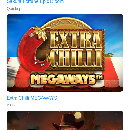
Sakura Fortune Epic Bloom
Quickspin
Extra Chilli MEGAWAYS
BTG