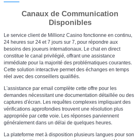
Canaux de Communication
Disponibles
Le service client de Millionz Casino fonctionne en continu,
24 heures sur 24 et 7 jours sur 7, pour répondre aux
besoins des joueurs internationaux. Le chat en direct
constitue le canal privilégié, offrant une assistance
immédiate pour la majorité des problématiques courantes.
Cette solution interactive permet des échanges en temps
réel avec des conseillers qualifiés.
L'assistance par email complète cette offre pour les
demandes nécessitant une documentation détaillée ou des
captures d'écran. Les requêtes complexes impliquant des
vérifications approfondies trouvent une résolution plus
appropriée par cette voie. Les réponses parviennent
généralement dans un délai de quelques heures.
La plateforme met à disposition plusieurs langues pour son