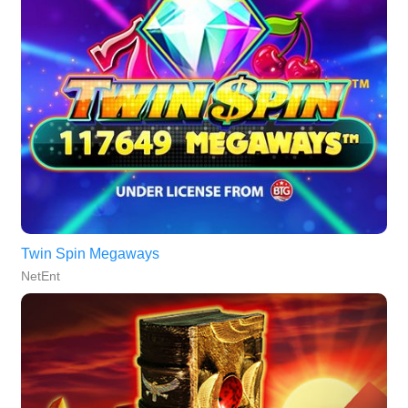
Twin Spin Megaways
NetEnt