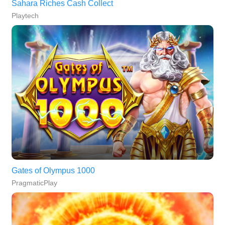
Sahara Riches Cash Collect
Playtech
Gates of Olympus 1000
PragmaticPlay