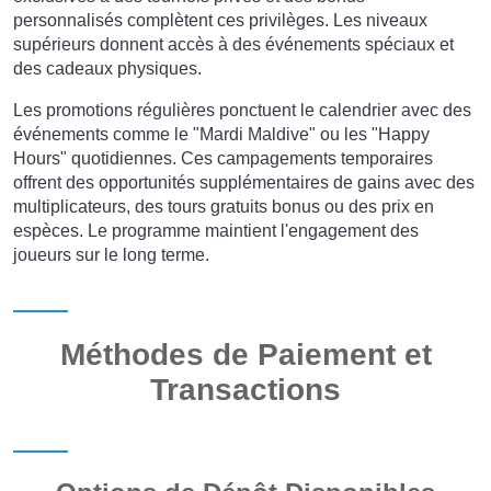
personnalisés complètent ces privilèges. Les niveaux
supérieurs donnent accès à des événements spéciaux et
des cadeaux physiques.
Les promotions régulières ponctuent le calendrier avec des
événements comme le "Mardi Maldive" ou les "Happy
Bac Bo
Hours" quotidiennes. Ces campagements temporaires
Evolution
offrent des opportunités supplémentaires de gains avec des
multiplicateurs, des tours gratuits bonus ou des prix en
espèces. Le programme maintient l'engagement des
joueurs sur le long terme.
Méthodes de Paiement et
Transactions
Mega Baccarat