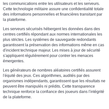
les communications entre les utilisateurs et les serveurs.
Cette technologie militaire assure une confidentialité totale
des informations personnelles et financières transitant par
la plateforme.
Les serveurs sécurisés hébergent les données dans des
centres certifiés répondant aux normes internationales les
plus strictes. Les systèmes de sauvegarde redondants
garantissent la préservation des informations même en cas
d'incident technique majeur. Les mises à jour de sécurité
s'appliquent régulièrement pour contrer les menaces
émergentes.
Les générateurs de nombres aléatoires certifiés assurent
l'équité des jeux. Ces algorithmes, audités par des
organismes indépendants, garantissent que les résultats ne
peuvent être manipulés ni prédits. Cette transparence
technique renforce la confiance des joueurs dans l'intégrité
de la plateforme.