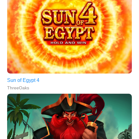
Sun of Egypt 4
ThreeOaks