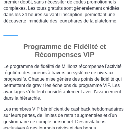
premier dépôt, sans nécessiter de codes promotionnels
Evolution
complexes. Les tours gratuits sont généralement crédités
dans les 24 heures suivant l'inscription, permettant une
découverte immédiate des jeux phares de la plateforme.
Programme de Fidélité et
Récompenses VIP
Le programme de fidélité de Millionz récompense l'activité
régulière des joueurs à travers un système de niveaux
progressifs. Chaque mise génère des points de fidélité qui
Snake & Ladders Live
permettent de gravir les échelons du programme VIP. Les
Pragmatic Live
avantages s'étoffent considérablement avec l'avancement
dans la hiérarchie.
Les membres VIP bénéficient de cashback hebdomadaires
sur leurs pertes, de limites de retrait augmentées et d'un
gestionnaire de compte personnel. Des invitations
exclusives à des tournois privés et des bonus