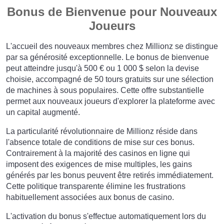
Bonus de Bienvenue pour Nouveaux
Joueurs
L'accueil des nouveaux membres chez Millionz se distingue
par sa générosité exceptionnelle. Le bonus de bienvenue
Speed Auto Roulette
peut atteindre jusqu'à 500 € ou 1 000 $ selon la devise
Pragmatic Live
choisie, accompagné de 50 tours gratuits sur une sélection
de machines à sous populaires. Cette offre substantielle
permet aux nouveaux joueurs d'explorer la plateforme avec
un capital augmenté.
La particularité révolutionnaire de Millionz réside dans
l'absence totale de conditions de mise sur ces bonus.
Contrairement à la majorité des casinos en ligne qui
imposent des exigences de mise multiples, les gains
générés par les bonus peuvent être retirés immédiatement.
Cette politique transparente élimine les frustrations
habituellement associées aux bonus de casino.
Immersive Roulette
L'activation du bonus s'effectue automatiquement lors du