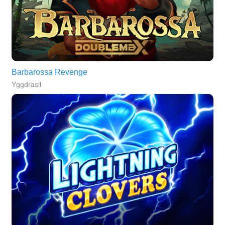
Barbarossa Revenge
Yggdrasil