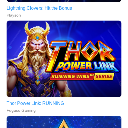
Lightning Clovers: Hit the Bonus
Playson
Thor Power Link: RUNNING
Fugaso Gaming