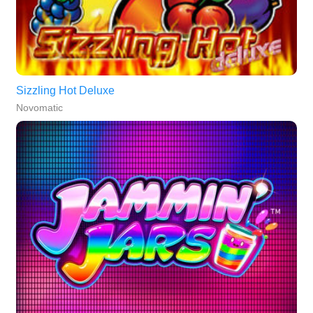
Sizzling Hot Deluxe
Novomatic