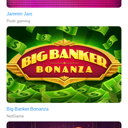
Jammin Jars
Push gaming
Big Banker Bonanza
NetGame