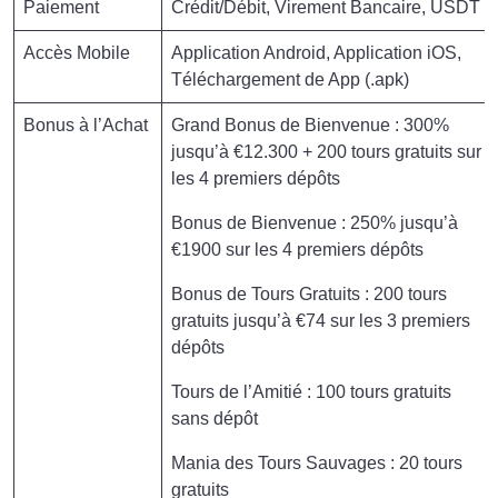
Paiement
Crédit/Débit, Virement Bancaire, USDT
Accès Mobile
Application Android, Application iOS,
Téléchargement de App (.apk)
Bonus à l’Achat
Grand Bonus de Bienvenue : 300%
jusqu’à €12.300 + 200 tours gratuits sur
Le Bandit
Roulette Green
Need for X
les 4 premiers dépôts
Hacksaw
Pragmatic Live
Onlyplay
Bonus de Bienvenue : 250% jusqu’à
€1900 sur les 4 premiers dépôts
Bonus de Tours Gratuits : 200 tours
gratuits jusqu’à €74 sur les 3 premiers
dépôts
Tours de l’Amitié : 100 tours gratuits
sans dépôt
Mania des Tours Sauvages : 20 tours
gratuits
Red Door Roulette
Savannah Legend